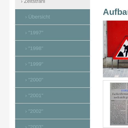
+++S
Zeitstrahl
Aufba
Übersicht
"1997"
"1998"
"1999"
"2000"
"2001"
"2002"
"2003"