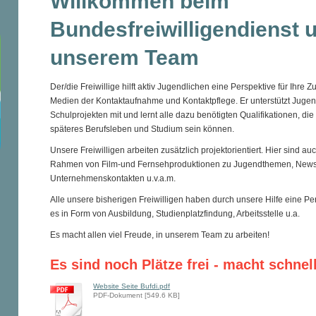
Willkommen beim
Bundesfreiwilligendienst u
unserem Team
Der/die Freiwillige hilft aktiv Jugendlichen eine Perspektive für Ihre 
Medien der Kontaktaufnahme und Kontaktpflege. Er unterstützt Jugend
Schulprojekten mit und lernt alle dazu benötigten Qualifikationen, die f
späteres Berufsleben und Studium sein können.
Unsere Freiwilligen arbeiten zusätzlich projektorientiert. Hier sind a
Rahmen von Film-und Fernsehproduktionen zu Jugendthemen, Newsle
Unternehmenskontakten u.v.a.m.
Alle unsere bisherigen Freiwilligen haben durch unsere Hilfe eine Pe
es in Form von Ausbildung, Studienplatzfindung, Arbeitsstelle u.a.
Es macht allen viel Freude, in unserem Team zu arbeiten!
Es sind noch Plätze frei - macht schne
Website Seite Bufdi.pdf
PDF-Dokument [549.6 KB]