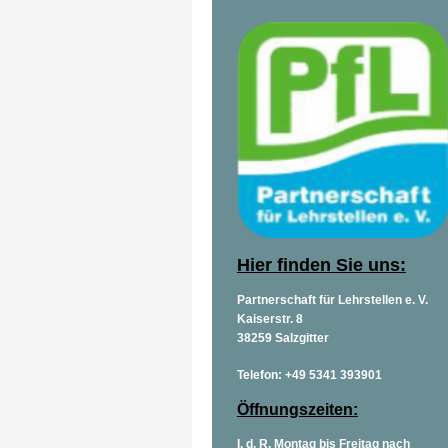
Hier finden Sie uns:
Partnerschaft für Lehrstellen e. V.
Kaiserstr. 8
38259 Salzgitter
Telefon: +49 5341 393901
Öffnungszeiten:
I. d. R. Montag bis Freitag nach