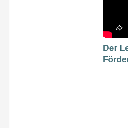
Der L
Förde