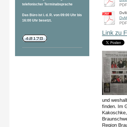
telefonischer Terminabsprache
PDF
DvM
Das Büro ist i. d. R. von 09:00 Uhr bis
DvM
16:00 Uhr besetzt.
PDF
Link zu 
und weshalb
finden. Im 
Kakoschke, 
Braunschwe
Region Bra