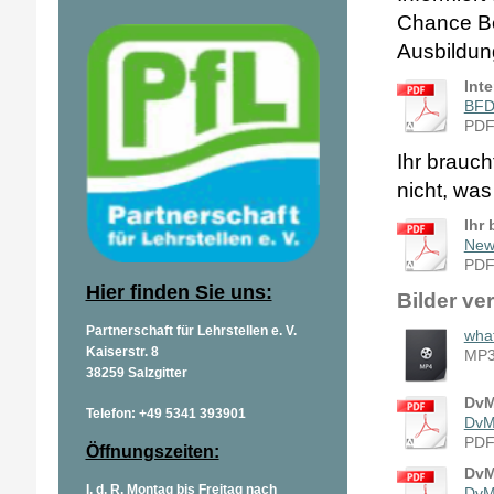
Chance Be
Ausbildun
Int
BFD 
PDF
Ihr brauch
nicht, was
Ihr
News
PDF
Hier finden Sie uns:
Bilder ve
Partnerschaft für Lehrstellen e. V.
wha
Kaiserstr. 8
MP3
38259 Salzgitter
DvM
Telefon: +49 5341 393901
DvM
PDF
Öffnungszeiten:
DvM
I. d. R. Montag bis Freitag nach
DvM