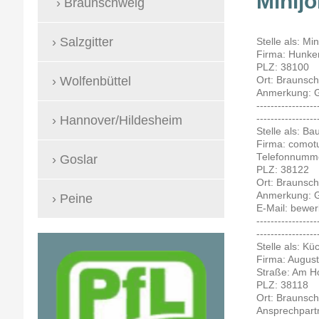
Minij
Braunschweig
Salzgitter
Stelle als: M
Firma: Hunke
PLZ: 38100
Wolfenbüttel
Ort: Braunsc
Anmerkung: G
-----------------
Hannover/Hildesheim
-----------------
Stelle als: B
Firma: como
Telefonnumme
Goslar
PLZ: 38122
Ort: Braunsc
Anmerkung: G
Peine
E-Mail: bew
-----------------
-----------------
Stelle als: Kü
Firma: Augu
Straße: Am H
PLZ: 38118
Ort: Braunsc
Ansprechpartn