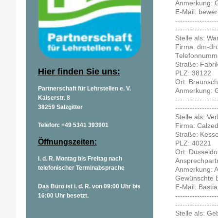
Anmerkung: G
E-Mail: bewe
-----------------
-----------------
Stelle als: W
Firma: dm-dr
Telefonnumme
Straße: Fabri
Hier finden Sie uns:
PLZ: 38122
Ort: Braunsc
Partnerschaft für Lehrstellen e. V.
Anmerkung: G
Kaiserstr. 8
-----------------
38259 Salzgitter
-----------------
Stelle als: Ve
Telefon: +49 5341 393901
Firma: Calz
Straße: Kessel
Öffnungszeiten:
PLZ: 40221
Ort: Düsseldo
I. d. R. Montag bis Freitag nach
Ansprechpartn
telefonischer Terminabsprache
Anmerkung: Ar
Gewünschte Be
Das Büro ist i. d. R. von 09:00 Uhr bis
E-Mail: Basti
-----------------
16:00 Uhr besetzt.
-----------------
Stelle als: Ge