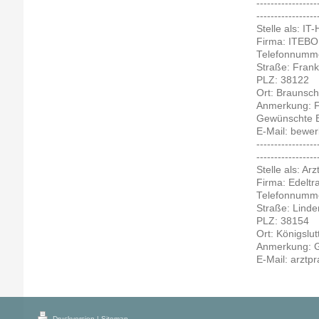
-----------------
-----------------
Stelle als: IT
Firma: ITEB
Telefonnumme
Straße: Frankf
PLZ: 38122
Ort: Braunsc
Anmerkung: Fü
Gewünschte Be
E-Mail: bewe
-----------------
-----------------
Stelle als: Arz
Firma: Edeltr
Telefonnumme
Straße: Linde
PLZ: 38154
Ort: Königslu
Anmerkung: Ge
E-Mail: arztp
Druckversion
|
Sitemap