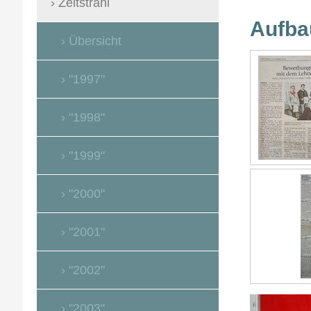
+++S
Zeitstrahl
Aufba
Übersicht
"1997"
"1998"
"1999"
"2000"
"2001"
"2002"
"2003"