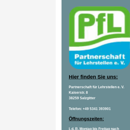
Hier finden Sie uns:
Partnerschaft für Lehrstellen e. V.
Kaiserstr. 8
38259 Salzgitter
Telefon: +49 5341 393901
Öffnungszeiten:
I. d. R. Montag bis Freitag nach