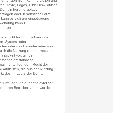
ter für den nicht-kommerziellen und
en, Texte, Logos, Bilder usw. dürfen
 Domain heruntergeladen,
übertragen oder in sonstiger Form
 kann es sich um eingetragene
rwendung kann zu
führen.
ere nicht für unmittelbare oder
nn, System- oder
seiten oder das Herunterladen von
rch die Nutzung der Internetseiten
ssigkeit vor, gilt der
netseiten entstandene
in, unterliegt dem Recht der
ollkaufleuten, die aus der Nutzung
 Sitz des Inhabers der Domain.
e Haftung für die Inhalte externer
ch deren Betreiber verantwortlich.
____________________________