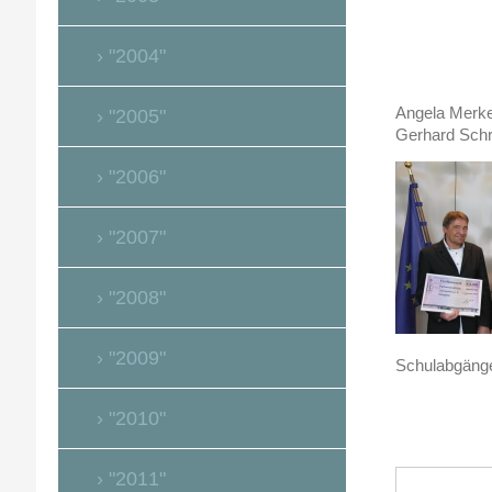
"2004"
Angela Merke
"2005"
Gerhard Sch
"2006"
"2007"
"2008"
"2009"
Schulabgänge
"2010"
"2011"