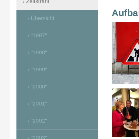
+++S
Zeitstrahl
Aufba
Übersicht
"1997"
"1998"
"1999"
"2000"
"2001"
"2002"
"2003"