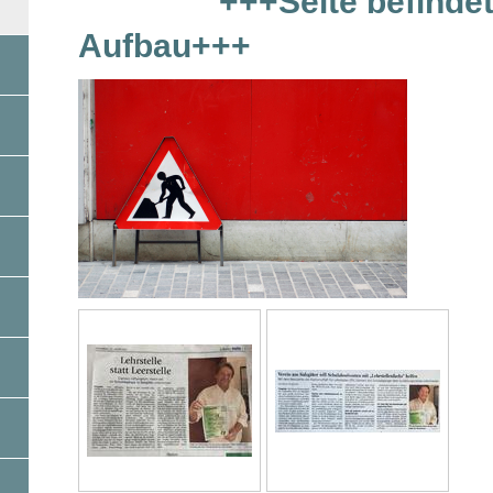
+++Seite befindet s
Aufbau+++