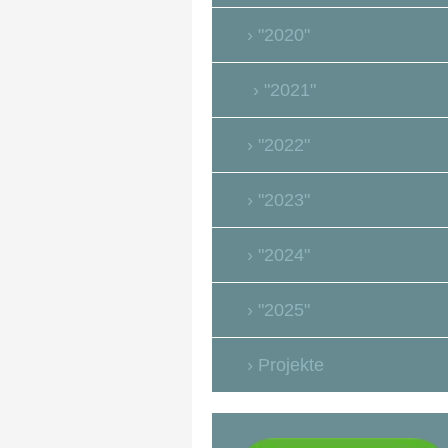
"2020"
"2021"
"2022"
"2023"
"2024"
"2025"
Projekte