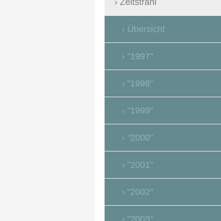
Zeitstrahl
Übersicht
"1997"
"1998"
"1999"
"2000"
"2001"
"2002"
"2003"