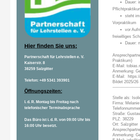
Dauer: i
Pflichtpraktiku
steht i
Vorpraktikum
vor Auf
freiwilliges S
Dauer: n
Hier finden Sie uns:
Ansprechpartne
Partnerschaft für Lehrstellen e. V.
Praktikum)
Kaiserstr. 8
E-Mail: tobias
38259 Salzgitter
Anmerkung: Gew
E-Mail: https://
Telefon: +49 5341 393901
Bildet 2025/26
----------------------
Öffnungszeiten:
Stelle als: Isol
I. d. R. Montag bis Freitag nach
Firma: Melanie 
telefonischer Terminabsprache
Telefonnummer
Straße: Gusta
PLZ: 38229
Das Büro ist i. d. R. von 09:00 Uhr bis
Ort: Salzgitter
16:00 Uhr besetzt.
Ansprechpartne
Anmerkung: Gew