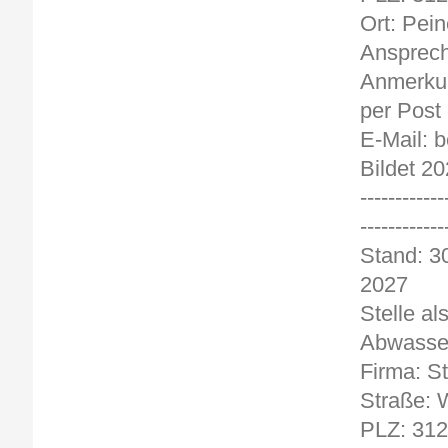
Ort: Pein
Ansprech
Anmerkun
per Post
E-Mail: 
Bildet 20
------------
------------
Stand
2027
Stelle al
Abwasser
Firma: S
Straße: W
PLZ: 31