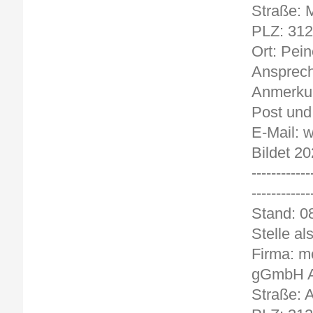
Straße: 
PLZ: 31
Ort: Pein
Ansprech
Anmerkun
Post und
E-Mail: 
Bildet 20
------------
------------
Stan
Stelle al
Firma: me
gGmbH A
Straße: