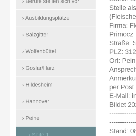
Berufe stellen sich vor
Stelle al
(Fleische
Ausbildungsplätze
Firma: Fl
Primocz
Salzgitter
Straße: 
PLZ: 31
Wolfenbüttel
Ort: Pein
Goslar/Harz
Ansprech
Anmerkun
Hildesheim
per Post
E-Mail: i
Hannover
Bildet 20
------------
Peine
------------
Stan
Seite 1