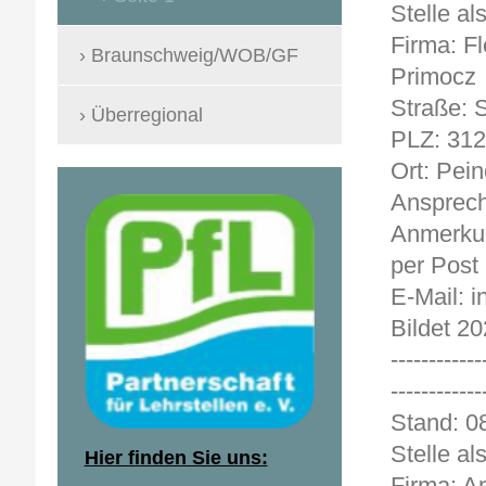
Stelle al
Firma: Fl
Braunschweig/WOB/GF
Primocz
Straße: 
Überregional
PLZ: 31
Ort: Pein
Ansprech
Anmerkun
per Post
E-Mail: i
Bildet 20
------------
------------
Stan
Stelle al
Hier finden Sie uns:
Firma: A