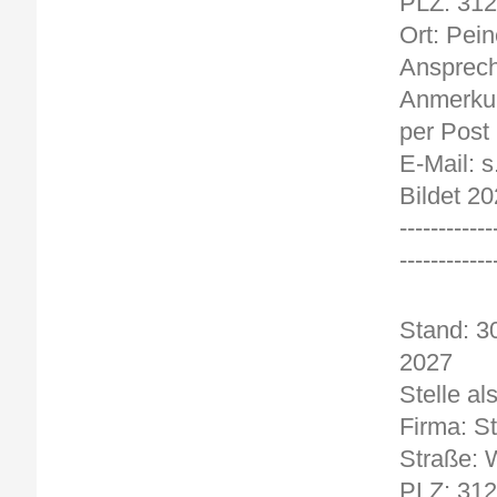
PLZ: 31
Ort: Pein
Ansprech
Anmerkun
per Post
E-Mail: 
Bildet 20
------------
------------
Stand
2027
Stelle al
Firma: S
Straße: W
PLZ: 31