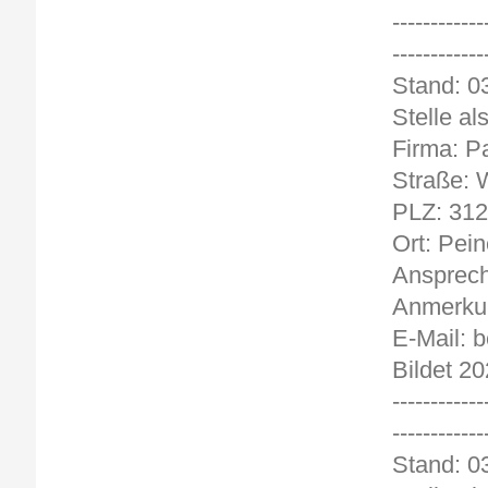
------------
------------
Stand
Stelle al
Firma: P
Straße: 
PLZ: 31
Ort: Pein
Ansprech
Anmerkun
E-Mail: 
Bildet 2
------------
------------
Stand