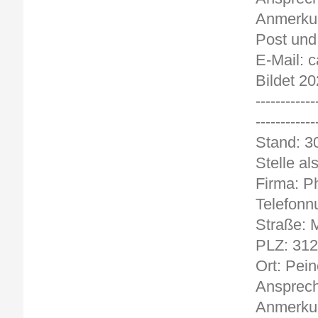
Anmerkun
Post und
E-Mail: 
Bildet 20
------------
------------
Stan
Stelle a
Firma: P
Telefonn
Straße: M
PLZ: 31
Ort: Pein
Ansprech
Anmerkun