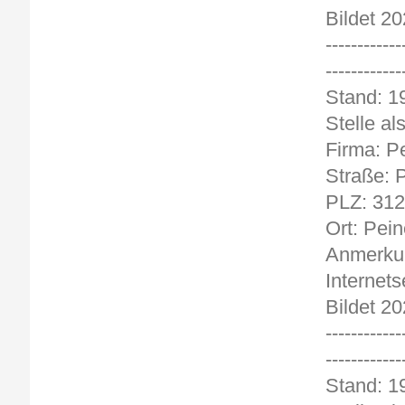
Bildet 20
------------
------------
Stand: 19
Stelle al
Firma: P
Straße: P
PLZ: 31
Ort: Pein
Anmerkun
Internets
Bildet 20
------------
------------
Stand: 19