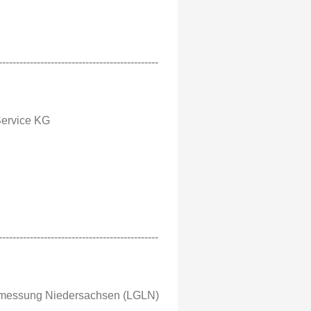
----------------------------------------------
Service KG
----------------------------------------------
ermessung Niedersachsen (LGLN)