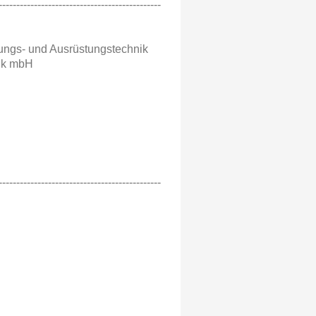
----------------------------------------------
gungs- und Ausrüstungstechnik
nik mbH
----------------------------------------------