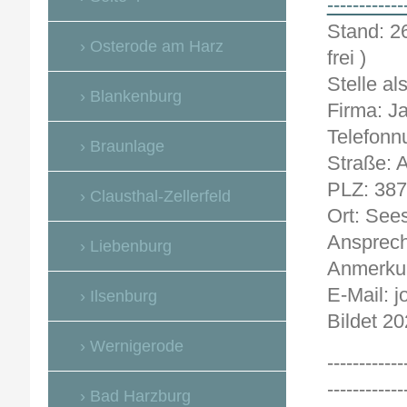
------------
Sta
Osterode am Harz
frei )
Stelle al
Blankenburg
Firma: 
Telefonn
Braunlage
Straße: 
PLZ: 38
Clausthal-Zellerfeld
Ort: See
Ansprech
Liebenburg
Anmerkun
E-Mail: 
Ilsenburg
Bildet 20
Wernigerode
------------
------------
Bad Harzburg