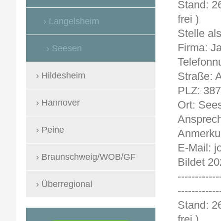
Sta
frei )
Langelsheim
Stelle a
Firma: 
Seesen
Telefonn
Straße: 
Hildesheim
PLZ: 38
Hannover
Ort: See
Ansprech
Peine
Anmerkun
E-Mail: 
Braunschweig/WOB/GF
Bildet 20
------------
Überregional
------------
Sta
frei )