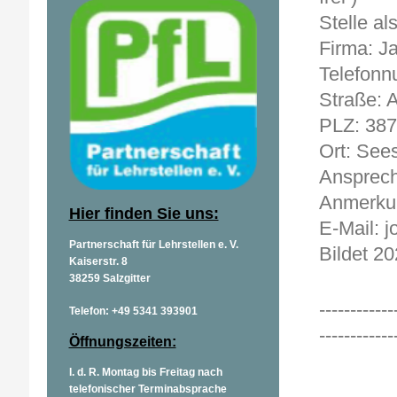
Stelle al
Firma: 
Telefonn
Straße: 
PLZ: 38
Ort: See
Ansprech
Anmerkun
Hier finden Sie uns:
E-Mail: 
Partnerschaft für Lehrstellen e. V.
Bildet 20
Kaiserstr. 8
38259 Salzgitter
------------
Telefon: +49 5341 393901
------------
Öffnungszeiten:
I. d. R. Montag bis Freitag nach
telefonischer Terminabsprache