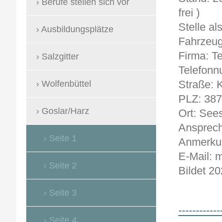
Berufe stellen sich vor
frei )
Stelle a
Ausbildungsplätze
Fahrzeu
Firma: 
Salzgitter
Telefon
Straße: K
Wolfenbüttel
PLZ: 38
Goslar/Harz
Ort: See
Ansprech
Seite 1
Anmerku
E-Mail: 
Seite 2
Bildet 20
Seite 3
------------
Seite 4