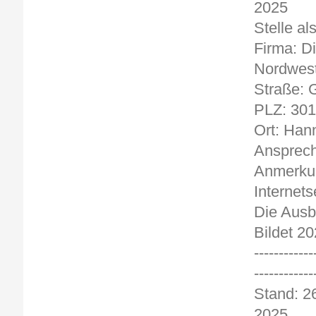
2
Stelle al
Firma: D
Nordwes
Straße: 
PLZ: 30
Ort: Han
Ansprech
Anmerkun
Internets
Die Ausb
Bildet 20
------------
------------
Stand:
2