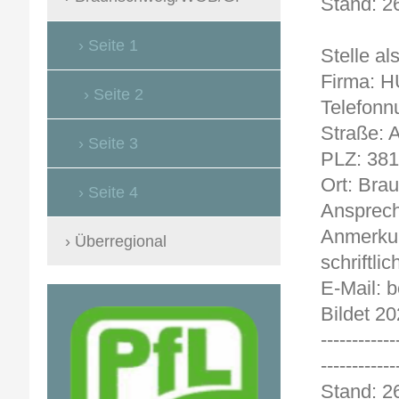
Stand
Seite 1
Stelle al
Firma: 
Seite 2
Telefonn
Straße: 
Seite 3
PLZ: 38
Ort: Bra
Seite 4
Ansprech
Anmerkun
Überregional
schriftlic
E-Mail:
Bildet 20
------------
------------
Stand