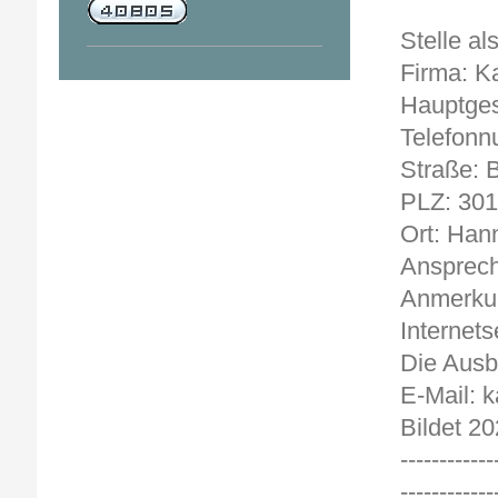
Stelle al
Firma: K
Hauptges
Telefonn
Straße: B
PLZ: 30
Ort: Han
Ansprech
Anmerkun
Internets
Die Ausb
E-Mail: 
Bildet 20
------------
------------