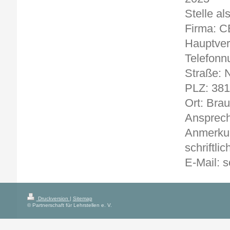
Stelle a
Firma: C
Hauptver
Telefonn
Straße: N
PLZ: 38
Ort: Bra
Ansprech
Anmerkun
schriftlic
E-Mail: 
Druckversion
|
Sitemap
© Partnerschaft für Lehrstellen e. V.