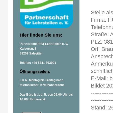
Stelle a
Firma: 
Telefonn
Straße: 
Hier finden Sie uns:
PLZ: 38
Partnerschaft für Lehrstellen e. V.
Ort: Bra
Kaiserstr. 8
38259 Salzgitter
Ansprech
Anmerkun
Telefon: +49 5341 393901
schriftlic
Öffnungszeiten:
E-Mail:
I. d. R. Montag bis Freitag nach
Bildet 20
telefonischer Terminabsprache
------------
Das Büro ist i. d. R. von 09:00 Uhr bis
------------
16:00 Uhr besetzt.
Stand