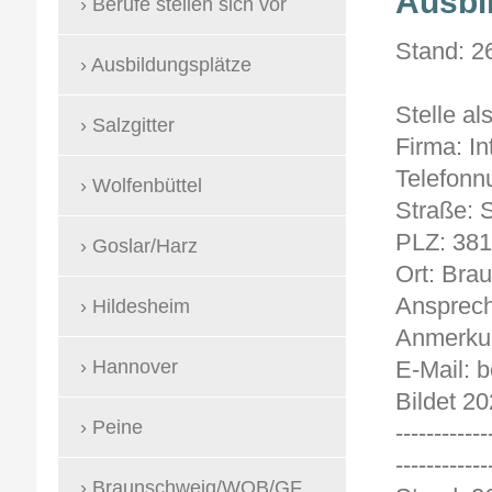
Ausbi
Berufe stellen sich vor
Stand
Ausbildungsplätze
Stelle a
Salzgitter
Firma: In
Telefonn
Wolfenbüttel
Straße: S
PLZ: 38
Goslar/Harz
Ort: Bra
Ansprech
Hildesheim
Anmerkun
Hannover
E-Mail: 
Bildet 20
Peine
------------
------------
Braunschweig/WOB/GF