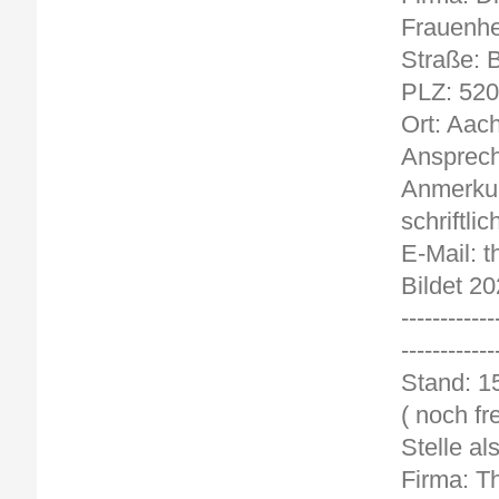
Frauenhe
Straße: 
PLZ: 52
Ort: Aac
Ansprech
Anmerkun
schriftlic
E-Mail: 
Bildet 20
------------
------------
St
( noch fre
Stelle al
Firma: T