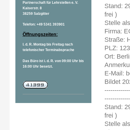
Partnerschaft für Lehrstellen e. V.
Sta
Kaiserstr. 8
frei )
38259 Salzgitter
Stelle al
Telefon: +49 5341 393901
Firma: E
Öffnungszeiten:
Straße: 
I. d. R. Montag bis Freitag nach
PLZ: 12
telefonischer Terminabsprache
Ort: Berl
Das Büro ist i. d. R. von 09:00 Uhr bis
Anmerkun
16:00 Uhr besetzt.
E-Mail:
Bildet 20
------------
------------
Sta
frei )
Stelle al