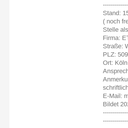
------------
St
( noch fre
Stelle al
Firma: E
Straße: 
PLZ: 50
Ort: Köln
Ansprech
Anmerkun
schriftlic
E-Mail: 
Bildet 20
------------
------------