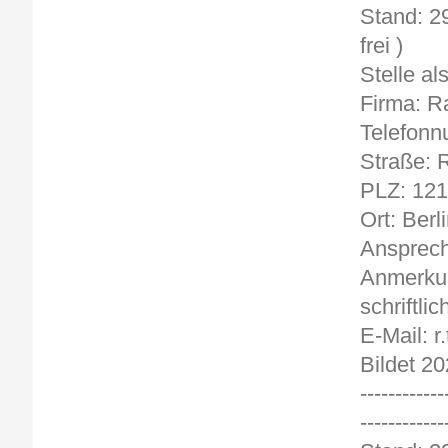
Sta
frei )
Stelle a
Firma: R
Telefonn
Straße: 
PLZ: 12
Ort: Berl
Ansprech
Anmerkun
schriftlic
E-Mail: r
Bildet 20
------------
------------