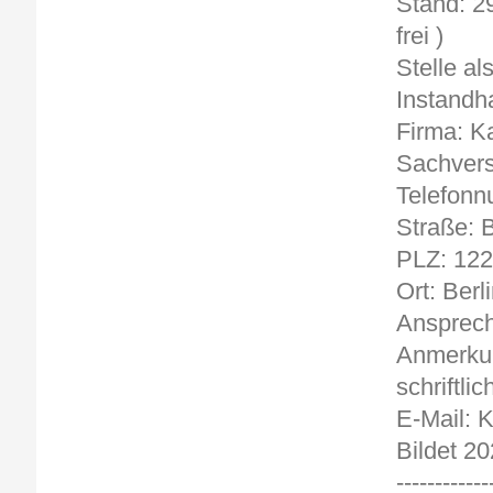
Sta
frei )
Stelle al
Instandh
Firma: K
Sachvers
Telefonn
Straße: 
PLZ: 12
Ort: Berl
Ansprech
Anmerkun
schriftlic
E-Mail:
Bildet 20
------------