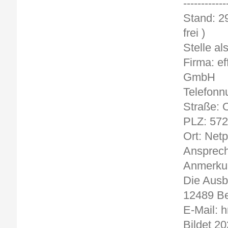
------------
Sta
frei )
Stelle al
Firma: e
GmbH
Telefonn
Straße: O
PLZ: 57
Ort: Net
Ansprech
Anmerkun
Die Ausb
12489 Be
E-Mail: 
Bildet 20