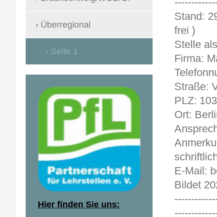
------------
Sta
Überregional
frei )
Stelle al
Seite 1
Firma: M
Telefonn
Straße: V
PLZ: 10
Ort: Berl
Ansprech
Anmerkun
schriftlic
E-Mail: 
Bildet 20
------------
Hier finden Sie uns:
------------