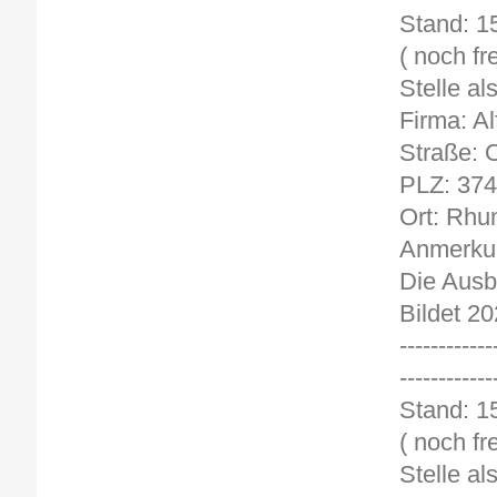
St
( noch fre
Stelle al
Firma: A
Straße: 
PLZ: 37
Ort: Rhu
Anmerkun
Die Ausbi
Bildet 20
------------
------------
St
( noch fre
Stelle al