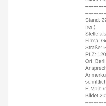
------------
------------
Sta
frei )
Stelle al
Firma: G
Straße: 
PLZ: 12
Ort: Berl
Ansprech
Anmerkun
schriftlic
E-Mail: 
Bildet 20
------------