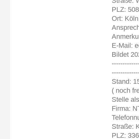
Straße: 
PLZ: 50
Ort: Köln
Ansprech
Anmerkun
E-Mail: e
Bildet 20
------------
------------
St
( noch fre
Stelle a
Firma: N
Telefonn
Straße: 
PLZ: 33