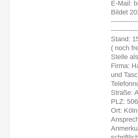
E-Mail: 
Bildet 20
------------
------------
St
( noch fre
Stelle al
Firma: H
und Tas
Telefonn
Straße: 
PLZ: 50
Ort: Köln
Ansprech
Anmerkun
schriftlic