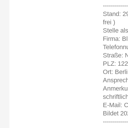
------------
Sta
frei )
Stelle a
Firma: B
Telefonn
Straße: N
PLZ: 12
Ort: Berl
Ansprech
Anmerkun
schriftlic
E-Mail: 
Bildet 20
------------