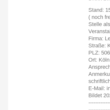
St
( noch fre
Stelle al
Veransta
Firma: L
Straße: K
PLZ: 50
Ort: Köln
Ansprech
Anmerkun
schriftlic
E-Mail: 
Bildet 20
------------
------------