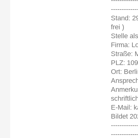
------------
------------
Sta
frei )
Stelle al
Firma: L
Straße:
PLZ: 10
Ort: Berl
Ansprech
Anmerkun
schriftlic
E-Mail: 
Bildet 20
------------
------------