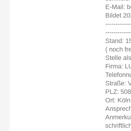
E-Mail: 
Bildet 20
------------
------------
St
( noch fre
Stelle al
Firma: 
Telefonn
Straße: V
PLZ: 50
Ort: Köln
Ansprech
Anmerkun
schriftli