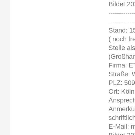
Bildet 20
------------
------------
St
( noch fre
Stelle a
(Großhan
Firma: E
Straße: 
PLZ: 50
Ort: Köln
Ansprech
Anmerkun
schriftlic
E-Mail: 