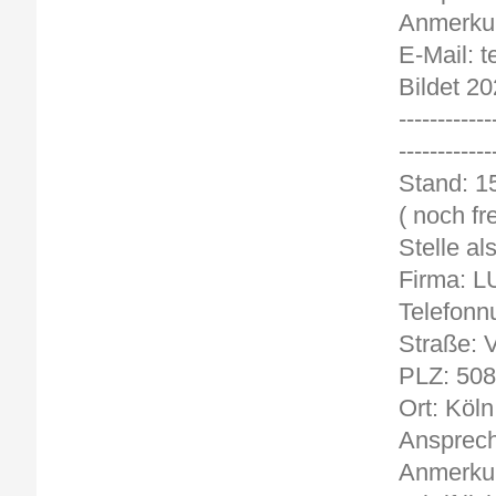
Anmerkun
E-Mail: 
Bildet 20
------------
------------
St
( noch fre
Stelle al
Firma: 
Telefonn
Straße: V
PLZ: 50
Ort: Köln
Ansprech
Anmerkun