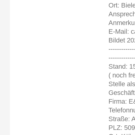
Ort: Biel
Ansprech
Anmerkun
E-Mail: 
Bildet 20
------------
------------
St
( noch fre
Stelle al
Geschäft
Firma: 
Telefonn
Straße: 
PLZ: 50