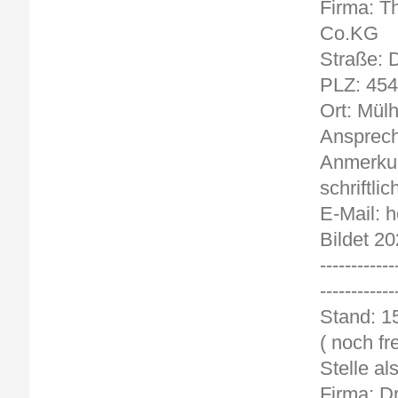
Firma: T
Co.KG
Straße: 
PLZ: 45
Ort: Mül
Ansprech
Anmerkun
schriftlic
E-Mail: 
Bildet 20
------------
------------
St
( noch fre
Stelle al
Firma: D