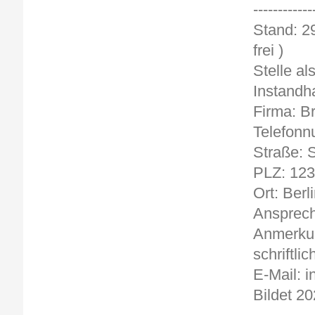
------------
Sta
frei )
Stelle al
Instandh
Firma: B
Telefonn
Straße: S
PLZ: 12
Ort: Berl
Ansprech
Anmerkun
schriftlic
E-Mail: 
Bildet 20