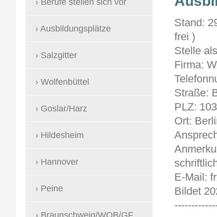
Ausbi
Berufe stellen sich vor
Sta
Ausbildungsplätze
frei )
Stelle al
Salzgitter
Firma: 
Telefonn
Wolfenbüttel
Straße: B
PLZ: 10
Goslar/Harz
Ort: Berl
Ansprech
Hildesheim
Anmerkun
Hannover
schriftlic
E-Mail: 
Peine
Bildet 20
------------
Braunschweig/WOB/GF