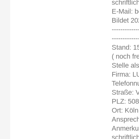
schriftli
E-Mail: 
Bildet 20
------------
------------
St
( noch fre
Stelle al
Firma: 
Telefonn
Straße: V
PLZ: 50
Ort: Köln
Ansprech
Anmerkun
schriftli