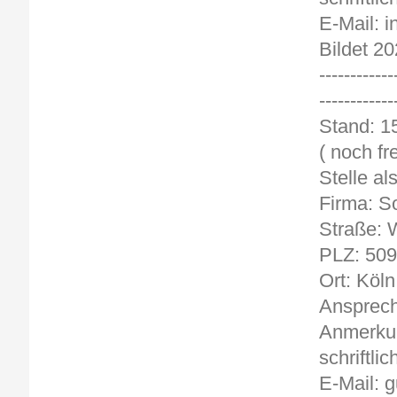
E-Mail: 
Bildet 20
------------
------------
St
( noch fre
Stelle a
Firma: S
Straße: W
PLZ: 50
Ort: Köln
Ansprech
Anmerkun
schriftlic
E-Mail: 