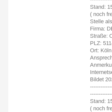
St
( noch fre
Stelle al
Firma: 
Straße: O
PLZ: 511
Ort: Köln
Ansprech
Anmerkun
Internets
Bildet 20
------------
------------
St
( noch fre