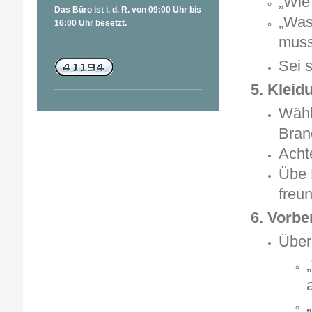
„Wie
Das Büro ist i. d. R. von 09:00 Uhr bis
„Was 
16:00 Uhr besetzt.
muss
Sei s
5. Kleid
Wähl
Bran
Acht
Übe 
freun
6. Vorbe
Überl