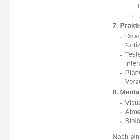
7. Prakt
Druc
Noti
Test
Inter
Plan
Verz
8. Menta
Visua
Atme
Bleib
Noch ein 