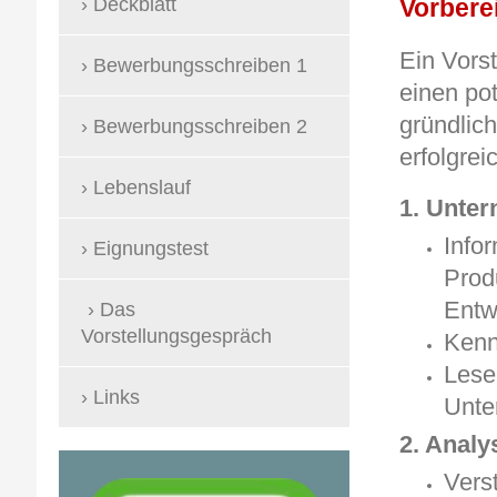
Deckblatt
Vorbere
Ein Vors
Bewerbungsschreiben 1
einen po
gründlic
Bewerbungsschreiben 2
erfolgre
Lebenslauf
1. Unte
Info
Eignungstest
Prod
Entw
Das
Vorstellungsgespräch
Kenn
Lese
Links
Unte
2. Analy
Vers