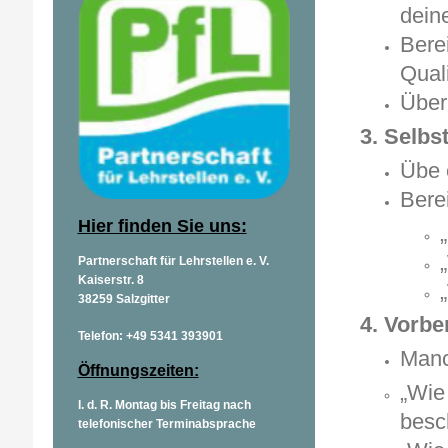
dein
Berei
Qual
Über
3. Selbs
Übe 
Berei
Hier finden Sie uns:
Partnerschaft für Lehrstellen e. V.
Kaiserstr. 8
38259 Salzgitter
4. Vorbe
Telefon: +49 5341 393901
Manc
Öffnungszeiten:
„Wie
I. d. R. Montag bis Freitag nach
besc
telefonischer Terminabsprache