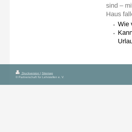
sind – mi
Haus fall
Wie v
Kann
Urlau
Druckversion
|
Sitemap
© Partnerschaft für Lehrstellen e. V.