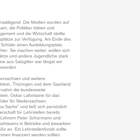
wältigend. Die Medien wurden auf
am, die Politiker lobten und
gement und die Wirtschaft stellte
gsplätze zur Verfügung. Am Ende des
e Schüler einen Ausbildungsplatz.
cher: Sie machen weiter, wollen sich
ätze und andere Jugendliche stark
ive aus Salzgitter war längst ein
geworden.
dersachsen und weitere
lstein, Thüringen und dem Saarland
ernahm die bundesweite
tein, Oskar Lafontaine für das
öder für Niedersachsen.
a Sache” und ließ sich persönlich
rschaft für Lehrstellen bereits
 Lehrern Peter Schürmann und
rnsehteams in Betriebe und bewarben
e an: Ein Lehrstellenfonds sollte
en finanziert werden sollten.