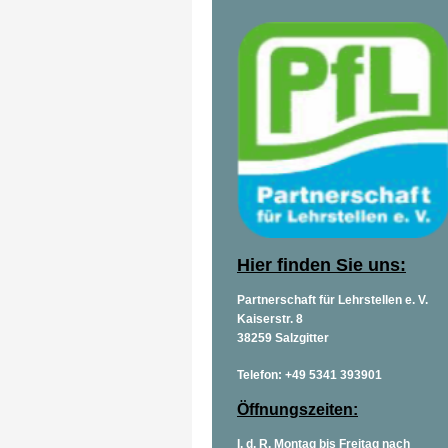
Hier finden Sie uns:
Partnerschaft für Lehrstellen e. V.
Kaiserstr. 8
38259 Salzgitter
Telefon: +49 5341 393901
Öffnungszeiten:
I. d. R. Montag bis Freitag nach