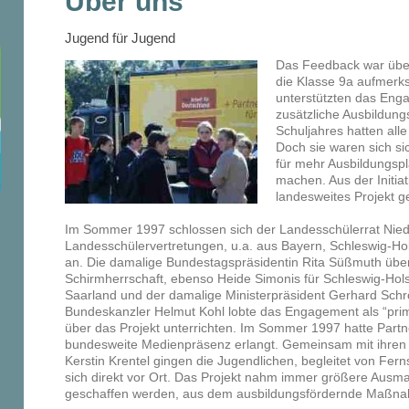
Über uns
Jugend für Jugend
Das Feedback war über
die Klasse 9a aufmerks
unterstützten das Enga
zusätzliche Ausbildun
Schuljahres hatten all
Doch sie waren sich si
für mehr Ausbildungspl
machen. Aus der Initiat
landesweites Projekt 
Im Sommer 1997 schlossen sich der Landesschülerrat Nie
Landesschülervertretungen, u.a. aus Bayern, Schleswig-Ho
an. Die damalige Bundestagspräsidentin Rita Süßmuth üb
Schirmherrschaft, ebenso Heide Simonis für Schleswig-Hols
Saarland und der damalige Ministerpräsident Gerhard Schr
Bundeskanzler Helmut Kohl lobte das Engagement als “prim
über das Projekt unterrichten. Im Sommer 1997 hatte Partne
bundesweite Medienpräsenz erlangt. Gemeinsam mit ihren
Kerstin Krentel gingen die Jugendlichen, begleitet von Fe
sich direkt vor Ort. Das Projekt nahm immer größere Ausmaß
geschaffen werden, aus dem ausbildungsfördernde Maßnahm